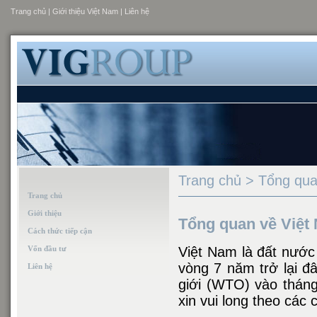
Trang chủ
|
Giới thiệu Việt Nam
|
Liên hệ
Trang chủ > Tổng qua
Trang chủ
Giới thiệu
Tổng quan về Việt
Cách thức tiếp cận
Vốn đầu tư
Việt Nam là đất nước 
vòng 7 năm trở lại đ
Liên hệ
giới (WTO) vào tháng
xin vui long theo các